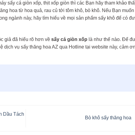
áy sấy cá giòn xốp, thịt xốp giòn thì các Bạn hãy tham khảo thấ
ng hoa từ hoa quả, rau củ tới tôm khô, bò khô. Nếu Bạn muốn 
rong ngành này, hãy tìm hiểu về mọi sản phẩm sấy khô để có đ
ộc giả đã hiểu rõ hơn về
sấy cá giòn xốp
là như thế nào. Để đ
ệ dịch vụ sấy thăng hoa AZ qua Hotline tại website này, cảm ơ
nh Dầu Tách
Bò khô sấy thăng hoa