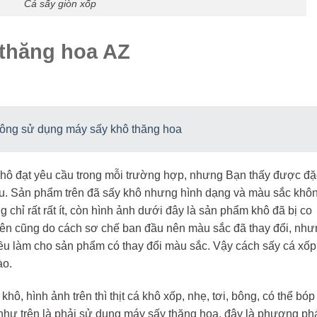
Cá sấy giòn xốp
thăng hoa AZ
Công sử dụng máy sấy khô thăng hoa
khô đạt yêu cầu trong mỗi trường hợp, nhưng Bạn thấy được đặ
au. Sản phẩm trên đã sấy khô nhưng hình dạng và màu sắc khô
ng chỉ rất rất ít, còn hình ảnh dưới đây là sản phẩm khô đã bị co
iên cũng do cách sơ chế ban đầu nên màu sắc đã thay đổi, nh
ều làm cho sản phẩm có thay đổi màu sắc. Vậy cách sấy cá xốp
ào.
ô, hình ảnh trên thì thịt cá khô xốp, nhẹ, tơi, bông, có thể bóp
hư trên là phải sử dụng máy sấy thăng hoa, đây là phương ph