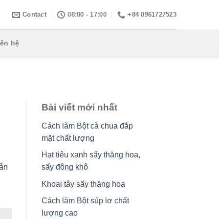
Contact
08:00 - 17:00
+84 0961727523
iên hệ
Bài viết mới nhất
Cách làm Bột cà chua đắp
mặt chất lượng
Hạt tiêu xanh sấy thăng hoa,
uản
sấy đông khô
Khoai tây sấy thăng hoa
Cách làm Bột súp lơ chất
lượng cao