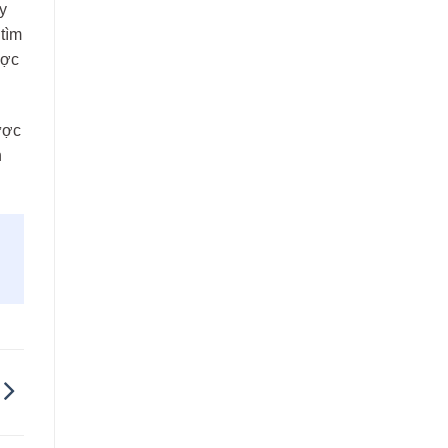
y
tìm
ược
ược
n